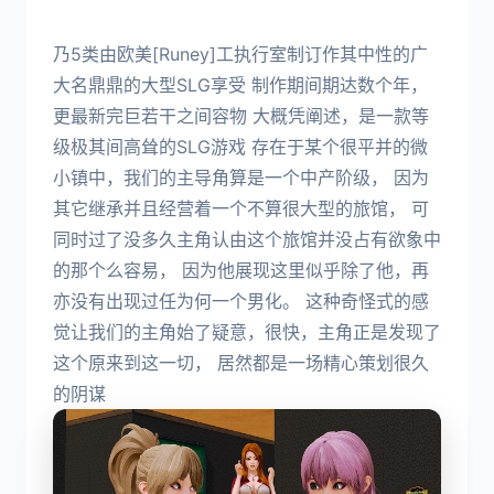
乃5类由欧美[Runey]工执行室制订作其中性的广
大名鼎鼎的大型SLG享受 制作期间期达数个年，
更最新完巨若干之间容物 大概凭阐述，是一款等
级极其间高耸的SLG游戏 存在于某个很平并的微
小镇中，我们的主导角算是一个中产阶级， 因为
其它继承并且经营着一个不算很大型的旅馆， 可
同时过了没多久主角认由这个旅馆并没占有欲象中
的那个么容易， 因为他展现这里似乎除了他，再
亦没有出现过任为何一个男化。 这种奇怪式的感
觉让我们的主角始了疑意，很快，主角正是发现了
这个原来到这一切， 居然都是一场精心策划很久
的阴谋