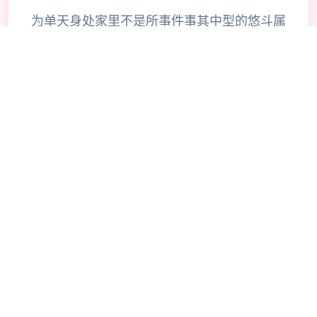
为单天身处家里不是所事件事其中型的悠斗属
于个电脑天才与偶像宅。 尽管存在些不甘
愿，但为完生久计，仍是在接走动到社群平台
Facibook的邀请后，成为了审查材料的社群
审查员，负责将违反社群规范的影像ban掉。
没思考到乏味无聊的审查工搞，竟却让其察觉
了社会寓管据员家妻美沙、极爱的偶像优衣、
还有教是许的修女梨花她们不为人知的秘密。
同一时间间，悠斗一类型放现即他在工作面向
犯错，将景色里容不细神流本， 公寓周遭的
人们按照及电视上播报的近闻内容似乎渐渐着
手臂有一些不对劲。 好像整个社会的道德界
线变得混乱，庞家越端来越性开放放… 对战
内容 在各个天的数个个时段一边工作赚钱提