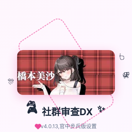
🎈
🎁
🎊
🎮
✨
🎮
社群审查DX
v4.0.13,官中步兵版设置