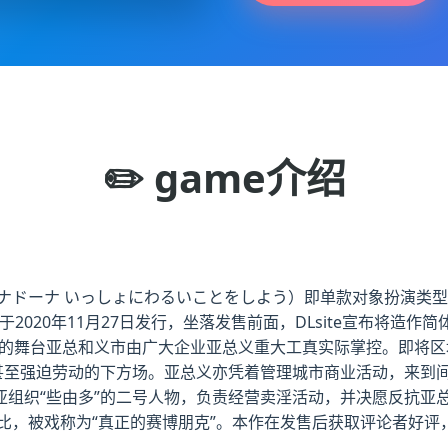
✏️ game介绍
ドーナ いっしょにわるいことをしよう）即单款对象扮演类型日本
作于2020年11月27日发行，坐落发售前面，DLsite宣布将造
》其中性的舞台亚总和义市由广大企业亚总义重大工真实际掌控。即
甚至强迫劳动的下方场。亚总义亦凭着管理城市商业活动，来到间
组织“些由多”的二号人物，负责经营卖淫活动，并决愿反抗亚
对比，被戏称为“真正的赛博朋克”。本作在发售后获取评论者好