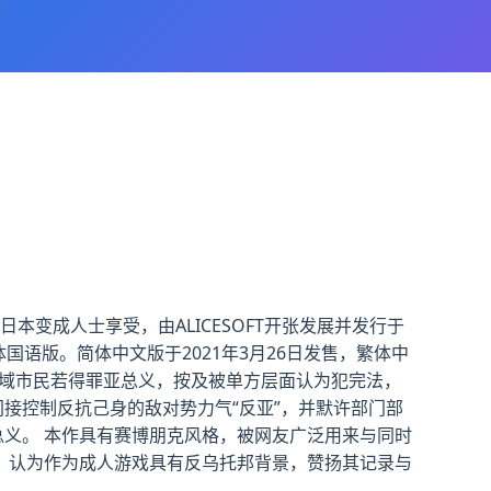
变成人士享受，由ALICESOFT开张发展并发行于
作简体国语版。简体中文版于2021年3月26日发售，繁体中
将区域市民若得罪亚总义，按及被单方层面认为犯完法，
接控制反抗己身的敌对势力气“反亚”，并默许部门部
总义。 本作具有赛博朋克风格，被网友广泛用来与同时
评，认为作为成人游戏具有反乌托邦背景，赞扬其记录与