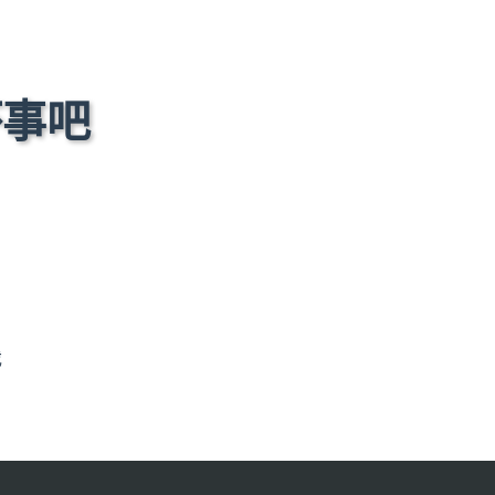
坏事吧
戏