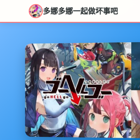
多娜多娜一起做坏事吧