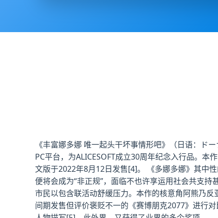
《丰富娜多娜 唯一起头干坏事情形吧》（日语：ドーナ
PC平台，为ALICESOFT成立30周年纪念入行品。本
文版于2022年8月12日发售[4]。 《多娜多娜
便将会成为“非正规”，面临不也许享运用社会共支持
市民以包含联活动舒缓压力。本作的核意角阿熊乃反亚
间期发售但评价褒贬不一的《赛博朋克2077》进行
人物描写[5]。此外界，又获得了业界的多个奖项。