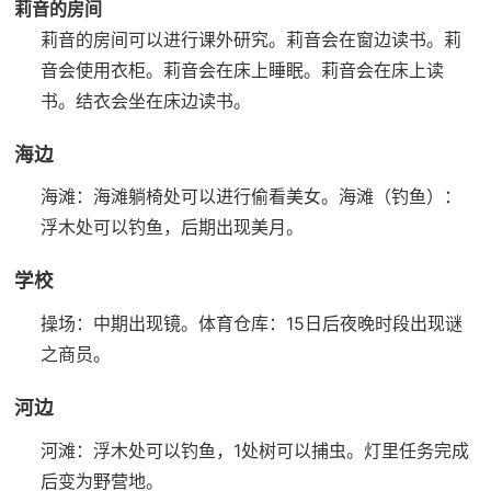
莉音的房间
莉音的房间可以进行课外研究。
莉音会在窗边读书。
莉
音会使用衣柜。
莉音会在床上睡眠。
莉音会在床上读
书。
结衣会坐在床边读书。
海边
海滩：海滩躺椅处可以进行偷看美女。
海滩（钓鱼）：
浮木处可以钓鱼，后期出现美月。
学校
操场：中期出现镜。
体育仓库：15日后夜晚时段出现谜
之商员。
河边
河滩：浮木处可以钓鱼，1处树可以捕虫。灯里任务完成
后变为野营地。