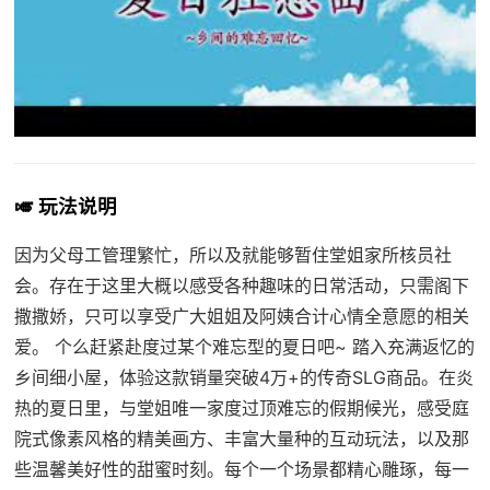
🎺 玩法说明
因为父母工管理繁忙，所以及就能够暂住堂姐家所核员社
会。存在于这里大概以感受各种趣味的日常活动，只需阁下
撒撒娇，只可以享受广大姐姐及阿姨合计心情全意愿的相关
爱。 个么赶紧赴度过某个难忘型的夏日吧~ 踏入充满返忆的
乡间细小屋，体验这款销量突破4万+的传奇SLG商品。在炎
热的夏日里，与堂姐唯一家度过顶难忘的假期候光，感受庭
院式像素风格的精美画方、丰富大量种的互动玩法，以及那
些温馨美好性的甜蜜时刻。每个一个场景都精心雕琢，每一