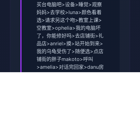
买台电脑吧>设备>睡觉>观察
妈妈>去学校>luna>颜色看着
选>请求另这个吻>教室上课>
空教室>ophelia>我的电脑坏
了，你能修好吗>去店铺街>礼
品店>anriel>摸>站开始到来>
我的乌龟受伤了>随便选>点店
铺街的胖子makoto>呼叫
>amelia>对话完回家>danu房
间找她>回自身己房间点计算
机>快进时间>手机>休息（暂
时不作特工委托，后面分类各
个人物去做攻略,依然因为50刀
的礼包码里有特工的藏身处，
所以休息能各资源加进10）>
快进时间>danu房间>希望办
法开门>厨房>danu房间>开门
>选第柒个>睡觉>妈妈能给我