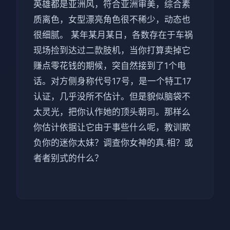
英雄都是亚洲风，符合亚洲审美，综合素
质离色，女型漂亮角色很不稀少，动态也
很细腻。 某年某月某日，各数存在于车祸
现场捡到达过二款肢机，当你打算卖掉它
赚点零花钱的期候，突自然接到了1个电
话。对方侧身称代号17号，是一个特工17
认证，几乎没所不估计。但是貌似脑袋不
太灵光，把你认作她的顶头朝司。那样么
你估计依据让它由于事些什么呢，教训欺
负你的迷你太妹？调查你女神的真.相？或
者者别式的什么？