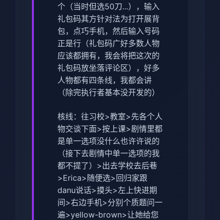
个（当时但选50刀...），输入
礼包码其方针对法为打开展背
包，点巧手机，然后输入号码
正是行（
礼包码广好多数人物
应该都拥有，我会将把这次的
礼包码放坐落评论区
），好多
人物都有四条线，我都会讲
（除完执行者基本没开发的）
核线：往习校>教室>先各个人
物交谈下面>按上课>剧情里都
是单一选项没什么也许许说的
（
接下去剧情中单一选项的我
都不提了
）>出去学校去后巷
>Erica>随便选>回归家跟
danu说话>摸头>左上快进期
间>右边手机>分别个质题问一
遍>yellow-brown>让她给您